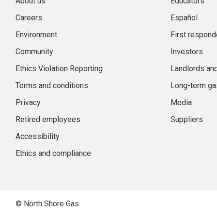
About us
Educators
Careers
Español
Environment
First respond
Community
Investors
Ethics Violation Reporting
Landlords an
Terms and conditions
Long-term gas
Privacy
Media
Retired employees
Suppliers
Accessibility
Ethics and compliance
© North Shore Gas