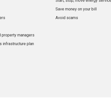
Start, stop, move energy servic
Save money on your bill
ers
Avoid scams
d property managers
 infrastructure plan