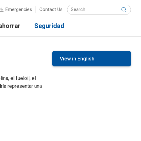
Keyw
Emergencies
Contact Us
Submit
ahorrar
Seguridad
View in English
a, el fueloil, el
dría representar una